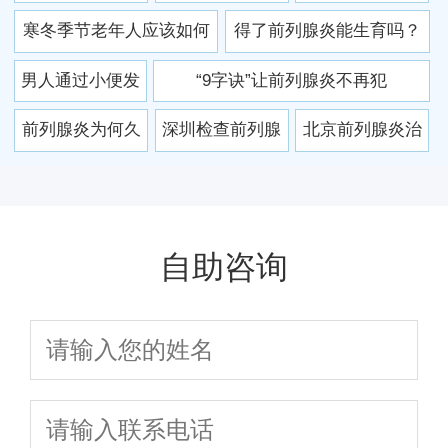
炎需要注意什么
哪些注意事项 前
食要注意什么？
寒冬季节老年人应该如何
得了前列腺炎能生育吗？
呢
列腺炎会引发哪
预防前列腺炎
男人通过小便发
“9字诀”让前列腺炎不再犯
些并发症
现慢性前列腺炎
前列腺炎为何久
深圳检查前列腺
北京前列腺炎治
吗
治不愈 专家分析
炎要多少钱 不同
疗医院 前列腺的
四个方面为你解
项目检查费用不
哪里看好
答
同
自助咨询