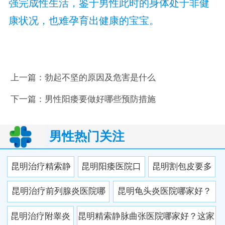
强完成性生活，鉴于男性此时的身体处于非健
康状况，也难孕育出健康的宝宝。
上一篇：
勃起不坚的原因及危害是什么
下一篇：
男性阳痿要做好哪些预防措施
男性热门关注
昆明治疗精索静
昆明阳痿医院口
昆明割包皮要多
脉曲张医院哪家
碑榜：这家医院
少钱？2025最新
昆明治疗前列腺炎医院哪
昆明龟头炎医院哪家好？
好？2025权威排
凭实力圈粉无
价格+三家口碑医
家好？2025最新排名推
本地人私藏的3家靠谱医院
昆明治疗附睾炎
昆明精索静脉曲张医院哪家好？这家