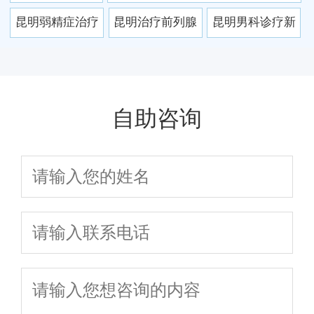
名及患者真实评
数，患者直呼“找
院对比
荐，专业治疗更放心！
排名曝光！
医院哪家强？专
三甲名院微创技术+医保报销，患者
昆明弱精症治疗
昆明治疗前列腺
昆明男科诊疗新
价
对了”！
业男科医生一对
口碑第一！
怎么选？本地患
炎哪家医院好？
标杆：精准技术
一解答，快速治
者推荐这3家医
2025专业推荐排
+贴心服务，助你
愈不复发
院，成功率高达
名
告别难言之隐
自助咨询
90%