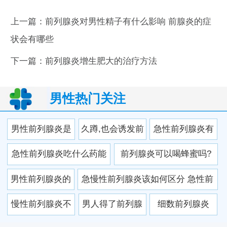
上一篇：
前列腺炎对男性精子有什么影响 前腺炎的症
状会有哪些
下一篇：
前列腺炎增生肥大的治疗方法
男性热门关注
男性前列腺炎是
久蹲,也会诱发前
急性前列腺炎有
憋尿引起的吗 男
列腺炎吗
哪些常见症状 五
急性前列腺炎吃什么药能
前列腺炎可以喝蜂蜜吗?
性前列腺炎的原
个疼痛征兆要注
治好
男性前列腺炎的
急慢性前列腺炎该如何区分 急性前
因
意
自我疗法都有哪
列腺炎抗复发是关键
慢性前列腺炎不
男人得了前列腺
细数前列腺炎
些呢？
能吃什么？
炎应该怎么应对
的“滔天罪行”