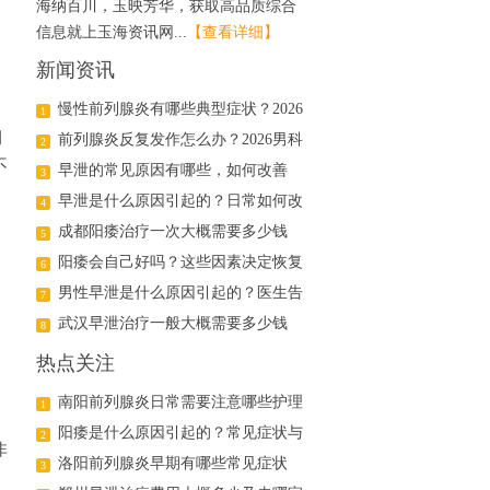
海纳百川，玉映芳华，获取高品质综合
信息就上玉海资讯网...
【查看详细】
新闻资讯
慢性前列腺炎有哪些典型症状？2026
1
侧
年科学治疗与日常护理指南
前列腺炎反复发作怎么办？2026男科
2
不
医生详解日常调理与用药方案
早泄的常见原因有哪些，如何改善
3
早泄是什么原因引起的？日常如何改
4
善
成都阳痿治疗一次大概需要多少钱
5
阳痿会自己好吗？这些因素决定恢复
6
可能
男性早泄是什么原因引起的？医生告
7
诉你真相
武汉早泄治疗一般大概需要多少钱
8
热点关注
南阳前列腺炎日常需要注意哪些护理
1
阳痿是什么原因引起的？常见症状与
2
非
治疗方法解析
洛阳前列腺炎早期有哪些常见症状
3