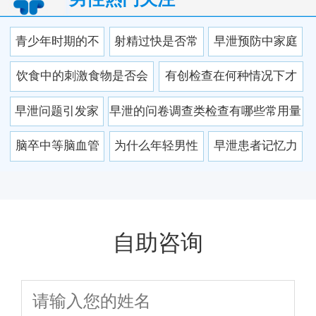
青少年时期的不
射精过快是否常
早泄预防中家庭
良习惯会引发成
伴随射精疼痛等
氛围营造的要点
饮食中的刺激食物是否会
有创检查在何种情况下才
年后早泄吗
不适
使身体在短期内反应异常
会用于早泄诊断
早泄问题引发家
早泄的问卷调查类检查有哪些常用量
庭矛盾的常见表
表
脑卒中等脑血管
为什么年轻男性
早泄患者记忆力
现形式
疾病会诱发早泄
的早泄发生率呈
下降症状的成因
吗
逐年上升趋势
分析
自助咨询