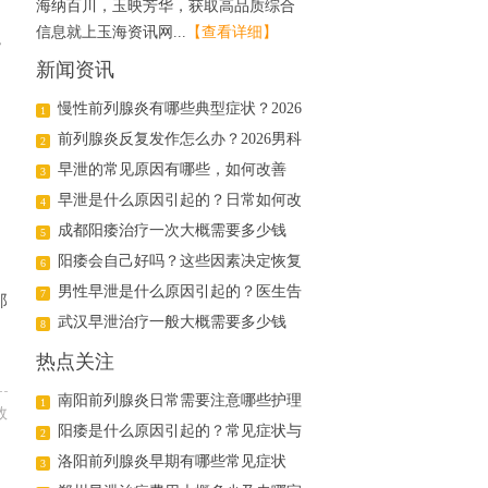
海纳百川，玉映芳华，获取高品质综合
信息就上玉海资讯网...
【查看详细】
，
新闻资讯
慢性前列腺炎有哪些典型症状？2026
1
年科学治疗与日常护理指南
前列腺炎反复发作怎么办？2026男科
2
。
医生详解日常调理与用药方案
早泄的常见原因有哪些，如何改善
3
早泄是什么原因引起的？日常如何改
4
善
成都阳痿治疗一次大概需要多少钱
5
阳痿会自己好吗？这些因素决定恢复
6
可能
男性早泄是什么原因引起的？医生告
7
那
诉你真相
武汉早泄治疗一般大概需要多少钱
8
热点关注
南阳前列腺炎日常需要注意哪些护理
1
效
阳痿是什么原因引起的？常见症状与
2
治疗方法解析
洛阳前列腺炎早期有哪些常见症状
3