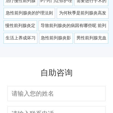
治疗慢性前列腺
5个窍门让你护理
需要进行手术的
炎用什么药好
急性前列腺炎不
前列腺炎疾病
急性前列腺炎的护理法则
为何秋季是前列腺炎高发
用到医院
急性前列腺炎的治疗原则
期
慢性前列腺炎定
导致前列腺炎的病因有哪些呢 前列
解读
要忌嘴 这些食物
腺炎五大病因
生活上养成坏习
急性前列腺炎影
男性前列腺充血
还是远离为妙
惯容易“养出”前列
响内分泌 当心急
会导致前列腺炎
腺炎
性前列腺炎5个危
吗
害
自助咨询