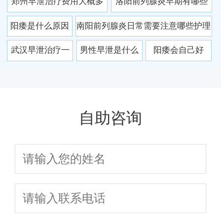
郑州早泄治疗费用大概多
洛阳前列腺炎早期有哪些
么成为患者首选
好
少及去哪家医院好
常见症状
阳痿是什么原因
南阳前列腺炎日常需要注意哪些护理
引起的？常见症
武汉早泄治疗一
男性早泄是什么
阳痿会自己好
状与治疗方法解
般大概需要多少
原因引起的？医
吗？这些因素决
析
钱
生告诉你真相
定恢复可能
自助咨询