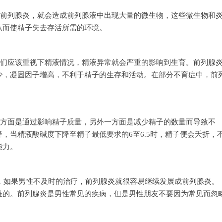
性前列腺炎，就会造成前列腺液中出现大量的微生物，这些微生物和
从而使精子失去存活所需的环境。
人们应该重视下精液情况，精液异常就会严重的影响到生育。前列腺
少，凝固因子增高，不利于精子的生存和活动。在部分不育症中，前
一方面是通过影响精子质量，另外一方面是减少精子的数量而导致不
，当精液酸碱度下降至精子最低要求的6至6.5时，精子便会夭折，
能力。
，如果男性不及时的治疗，前列腺炎就很容易继续发展成前列腺炎。
难的。前列腺炎是男性常见的疾病，但是男性朋友不要因为常见而忽