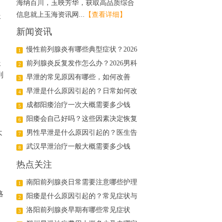
海纳百川，玉映芳华，获取高品质综合
信息就上玉海资讯网...
【查看详细】
炎
新闻资讯
慢性前列腺炎有哪些典型症状？2026
1
炎
年科学治疗与日常护理指南
前列腺炎反复发作怎么办？2026男科
2
列
医生详解日常调理与用药方案
早泄的常见原因有哪些，如何改善
3
早泄是什么原因引起的？日常如何改
4
善
成都阳痿治疗一次大概需要多少钱
5
阳痿会自己好吗？这些因素决定恢复
6
可能
男性早泄是什么原因引起的？医生告
不
7
诉你真相
武汉早泄治疗一般大概需要多少钱
8
热点关注
南阳前列腺炎日常需要注意哪些护理
1
略
阳痿是什么原因引起的？常见症状与
2
治疗方法解析
洛阳前列腺炎早期有哪些常见症状
3