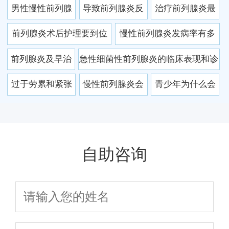
男性慢性前列腺
导致前列腺炎反
治疗前列腺炎最
炎的危害不容忽
复发作的原因有
好药有哪些？怎
前列腺炎术后护理要到位
慢性前列腺炎发病率有多
视
哪些
样预防前列腺炎
保健要点须牢牢记
少？怎样预防慢性前列腺
前列腺炎及早治
急性细菌性前列腺炎的临床表现和诊
反复发作
炎发作
疗是关键 苹果疗
断
过于劳累和紧张
慢性前列腺炎会
青少年为什么会
法可尝试
易患慢性前列腺
传染给女伴吗？
患有前列腺炎 患
炎吗
护理工作很重要
前列腺炎三大病
因
自助咨询