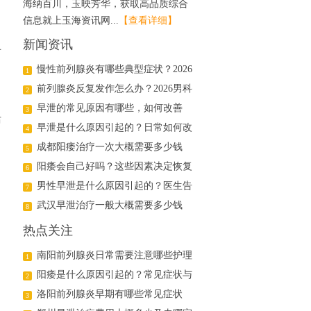
海纳百川，玉映芳华，获取高品质综合
信息就上玉海资讯网...
【查看详细】
新闻资讯
有
慢性前列腺炎有哪些典型症状？2026
1
年科学治疗与日常护理指南
前列腺炎反复发作怎么办？2026男科
2
医生详解日常调理与用药方案
早泄的常见原因有哪些，如何改善
3
活
早泄是什么原因引起的？日常如何改
4
善
成都阳痿治疗一次大概需要多少钱
5
阳痿会自己好吗？这些因素决定恢复
6
可能
男性早泄是什么原因引起的？医生告
7
诉你真相
武汉早泄治疗一般大概需要多少钱
8
热点关注
南阳前列腺炎日常需要注意哪些护理
1
阳痿是什么原因引起的？常见症状与
2
治疗方法解析
洛阳前列腺炎早期有哪些常见症状
3