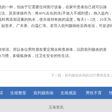
法的一种，但由于它需要任何医疗设备，在家中患者自己就可以操
法。其具体操作为：将40%左右的水(手放入不感到烫)，倒入盆内
低时再添加适量的热水，使水保持有效的温度，每天1～2次，10天为
，如苍术、广木香、白蔻仁等。若导入前列腺病栓后再坐浴，可促进
何坐浴。所以各位男性朋友要定期去检查身体，以防前列腺炎的发
食习惯，多锻炼身体，过卫生安全的性生活。
下一篇：
前列腺炎疾病的治疗费用是多
碍
生殖整形
前列腺疾病
生殖感染
男性不育
玉海资讯