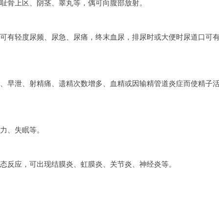
、耻骨上区、阴茎、睾丸等，偶可向腹部放射。
人可有轻度尿频、尿急、尿痛，终末血尿，排尿时或大便时尿道口可
萎、早泄、射精痛、遗精次数增多、血精或因输精管道炎症而使精子
乏力、失眠等。
变态反应，可出现结膜炎、虹膜炎、关节炎、神经炎等。