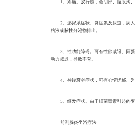
1、疼痛。蚁行感，会阴部、腹股沟
2、泌尿系症状。炎症累及尿道，病
粘液或脓性分泌物排出。
3、性功能障碍。可有性欲减退、阳
动力减退，导致不育。
4、神经衰弱症状，可有心情忧郁、
5、继发症状。由于细菌毒素引起的
前列腺炎坐浴疗法