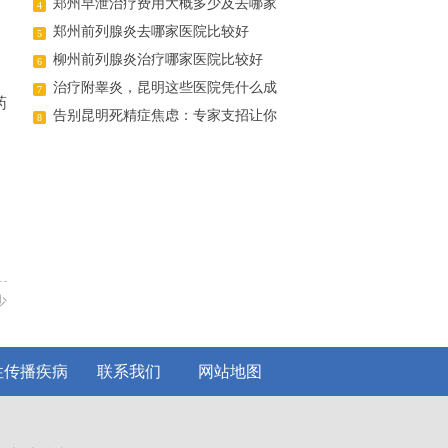
郑州早泄治疗费用大概多少及去哪家
4
医院好
郑州前列腺炎去哪家医院比较好
5
，
柳州前列腺炎治疗哪家医院比较好
6
治疗附睾炎，昆明这些医院凭什么成
7
药
为患者首选
告别昆明死精症焦虑：专家支招让你
8
轻松“造人”成功
少
性传播疾病
联系我们
网站地图