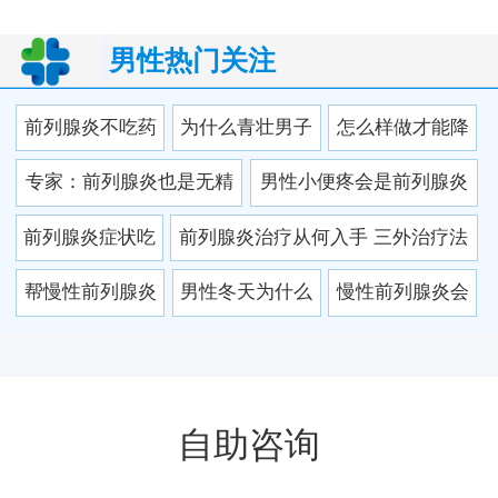
男性热门关注
前列腺炎不吃药
为什么青壮男子
怎么样做才能降
会自己好吗 前列
也得前列腺炎？
低前列腺炎复发
专家：前列腺炎也是无精
男性小便疼会是前列腺炎
腺炎会引起阳痿
率
症的帮凶
吗 前列腺炎治疗要多长时
前列腺炎症状吃
前列腺炎治疗从何入手 三外治疗法
早泄
间
什么药 四种药物
帮你对抗炎症
帮慢性前列腺炎
男性冬天为什么
慢性前列腺炎会
有效缓解前列腺
走出性生活的阴
更容易患上前列
跟哪些病产生混
炎
影
腺炎呢 冬天诱发
淆
前列腺炎的
自助咨询