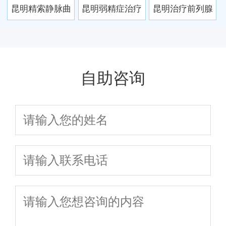
哪家好？本地人
科医生一对一解答，快速治愈不复发
昆明精索静脉曲
昆明弱精症治疗
昆明治疗前列腺
价
对了”！
私藏的3家靠谱医
张医院哪家好？
怎么选？本地患
炎哪家医院好？
院排名曝光！
这家三甲名院微
者推荐这3家医
2025专业推荐排
创技术+医保报
院，成功率高达
名
自助咨询
销，患者口碑第
90%
一！