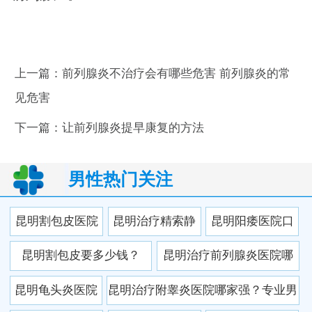
上一篇：
前列腺炎不治疗会有哪些危害 前列腺炎的常
见危害
下一篇：
让前列腺炎提早康复的方法
男性热门关注
昆明割包皮医院
昆明治疗精索静
昆明阳痿医院口
排名前三，这几
脉曲张医院哪家
碑榜：这家医院
昆明割包皮要多少钱？
昆明治疗前列腺炎医院哪
家专业又放心！
好？2025权威排
凭实力圈粉无
2025最新价格+三家口碑医
家好？2025最新排名推
昆明龟头炎医院
昆明治疗附睾炎医院哪家强？专业男
名及患者真实评
数，患者直呼“找
院对比
荐，专业治疗更放心！