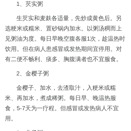
1、芡实粥
生芡实和麦麸各适量，先炒成黄色后。另
选粳米或糯米、置砂锅内加水。以粥汤稠而上
见粥油为度。每日早晚空腹各服1次，趁温热时
饮用。但在病人患感冒或发热期间宜停用。对
有二便不畅利、痰多、胸腹满者也不宜服食。
2、金樱子粥
金樱子、加水，去渣取汁，入粳米或糯
米、再加水，煮成稀粥。每日早、晚温热服
食，5-7天为一疗程。但感冒或发热病人不宜
用。