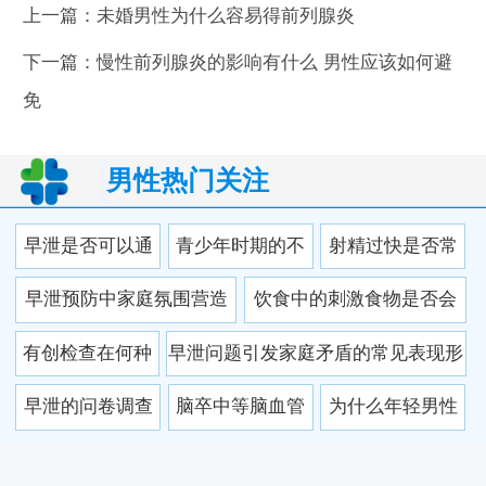
上一篇：
未婚男性为什么容易得前列腺炎
下一篇：
慢性前列腺炎的影响有什么 男性应该如何避
免
男性热门关注
早泄是否可以通
青少年时期的不
射精过快是否常
过观察近期睡眠
良习惯会引发成
伴随射精疼痛等
早泄预防中家庭氛围营造
饮食中的刺激食物是否会
变化进行判断
年后早泄吗
不适
的要点
使身体在短期内反应异常
有创检查在何种
早泄问题引发家庭矛盾的常见表现形
情况下才会用于
式
早泄的问卷调查
脑卒中等脑血管
为什么年轻男性
早泄诊断
类检查有哪些常
疾病会诱发早泄
的早泄发生率呈