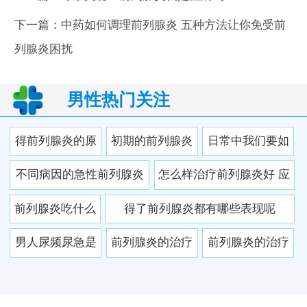
下一篇：
中药如何调理前列腺炎 五种方法让你免受前
列腺炎困扰
男性热门关注
得前列腺炎的原
初期的前列腺炎
日常中我们要如
因是什么
有哪些明显症状
何有效的预防前
不同病因的急性前列腺炎
怎么样治疗前列腺炎好 应
列腺炎
会产生哪些危害？
该注意什么
前列腺炎吃什么
得了前列腺炎都有哪些表现呢
药管用？患者应
男人尿频尿急是
前列腺炎的治疗
前列腺炎的治疗
该怎样护理
不是就是得了前
关键是什么 加强
要端正态度 前列
列腺炎 前列腺炎
心理疏导很重要
腺炎的四个饮食