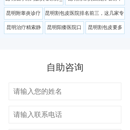
重要
科资质_专家亲诊
明专业男科医院
昆明正规男科医院排名推
强榜单公布，昆明男性患
昆明附睾炎诊疗
昆明割包皮医院排名前三，这几家专
_透明规范收费
口碑排名与就诊
荐
者口碑推荐这家！
哪家强？2025口
业又放心！
昆明治疗精索静
昆明阳痿医院口
昆明割包皮要多
指南
碑医院排名公开
脉曲张医院哪家
碑榜：这家医院
少钱？2025最新
好？2025权威排
凭实力圈粉无
价格+三家口碑医
名及患者真实评
数，患者直呼“找
院对比
自助咨询
价
对了”！