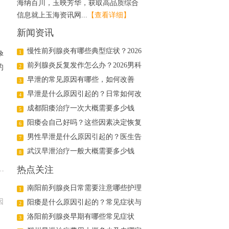
海纳百川，玉映芳华，获取高品质综合
信息就上玉海资讯网...
【查看详细】
新闻资讯
慢性前列腺炎有哪些典型症状？2026
1
孕
年科学治疗与日常护理指南
前列腺炎反复发作怎么办？2026男科
的
2
医生详解日常调理与用药方案
早泄的常见原因有哪些，如何改善
3
早泄是什么原因引起的？日常如何改
4
善
成都阳痿治疗一次大概需要多少钱
5
阳痿会自己好吗？这些因素决定恢复
6
可能
男性早泄是什么原因引起的？医生告
7
诉你真相
武汉早泄治疗一般大概需要多少钱
8
热点关注
南阳前列腺炎日常需要注意哪些护理
1
因
阳痿是什么原因引起的？常见症状与
2
治疗方法解析
洛阳前列腺炎早期有哪些常见症状
3