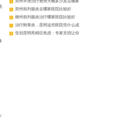
郑州早泄治疗费用大概多少及去哪家
4
精
医院好
郑州前列腺炎去哪家医院比较好
5
柳州前列腺炎治疗哪家医院比较好
6
治疗附睾炎，昆明这些医院凭什么成
7
为患者首选
告别昆明死精症焦虑：专家支招让你
8
体
轻松“造人”成功
，
下