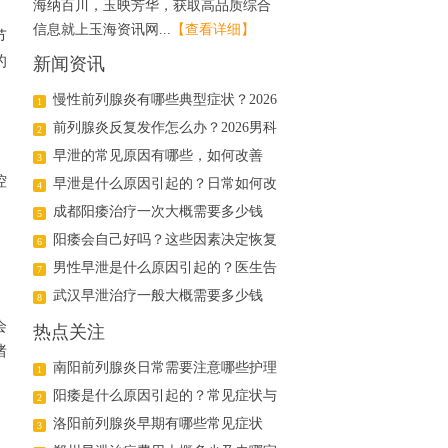
海纳百川，玉映芳华，获取高品质综合
信息就上玉海资讯网...
【查看详细】
节
的
新闻资讯
慢性前列腺炎有哪些典型症状？2026
1
年科学治疗与日常护理指南
前列腺炎反复发作怎么办？2026男科
2
医生详解日常调理与用药方案
早泄的常见原因有哪些，如何改善
3
控
早泄是什么原因引起的？日常如何改
4
善
成都阳痿治疗一次大概需要多少钱
5
阳痿会自己好吗？这些因素决定恢复
6
可能
男性早泄是什么原因引起的？医生告
7
诉你真相
武汉早泄治疗一般大概需要多少钱
8
会
热点关注
绪
南阳前列腺炎日常需要注意哪些护理
1
阳痿是什么原因引起的？常见症状与
2
治疗方法解析
洛阳前列腺炎早期有哪些常见症状
3