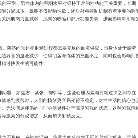
统的平衡。男性体内的睾酮水平对维持正常的性功能至关重要，长期
睾酮分泌减少。睾酮不仅影响性欲，还对射精控制机制有着重要的调
相关的肌肉力量减弱，肌肉的收缩和舒张功能失调，进而影响对射精
畅。阴茎的勃起和射精过程都需要充足的血液供应，当身体处于疲劳
生殖器官的血液减少，使得阴茎海绵体的充血不足，同时也会影响到
射精过快发生的可能性。
理问题，如焦虑、紧张、抑郁等，这些心理因素与射精过快之间存在
身体感到疲劳时，人们的情绪更容易变得不稳定，对性生活的信心也
佳、无法满足伴侣的心理会使男性处于高度紧张的状态，这种紧张情
素等激素的分泌增加，从而加快射精反应。
意力不集中。在性生活中，注意力的分散对于延长射精时间有一定的