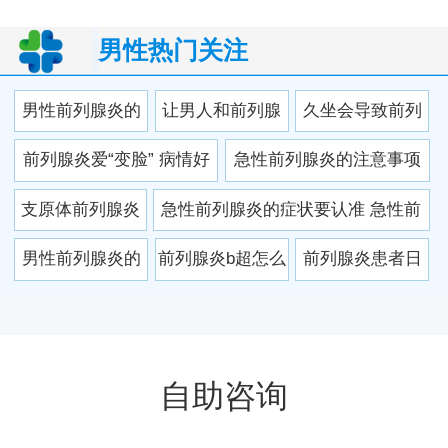
男性热门关注
男性前列腺炎的
让男人和前列腺
久坐会导致前列
偏方 三个偏方帮
炎作伴的恶习要
腺炎么?
前列腺炎爱“变脸” 病情好
急性前列腺炎的注意事项
助恢复
改掉
坏难把握
有哪些？
支原体前列腺炎
急性前列腺炎的症状要认准 急性前
症状 预防支原体
列腺炎如何防复发
男性前列腺炎的
前列腺炎b超怎么
前列腺炎患者日
前列腺炎有什么
危害有哪些
检查 平时怎么预
常养护能吸烟吗
方法
防
前列腺炎的治疗
费用是多少
自助咨询