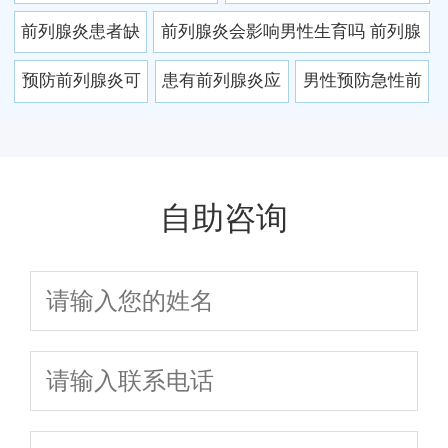
季如何预防？
害
致前列腺炎
什么药
自我预防要做好6点
前列腺炎患者缺
前列腺炎会影响男性生育吗 前列腺
锌 专家建议吃苹
炎应该注意什么
预防前列腺炎可
患有前列腺炎应
男性预防急性前
果
以从哪些方面
该注意些什么?
列腺炎发作
自助咨询