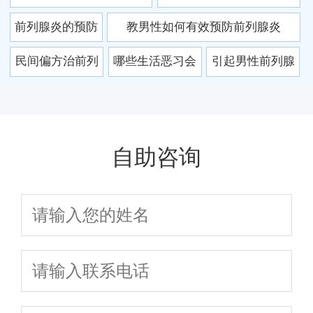
炎
前列腺炎常规用
炎 前列腺炎有何症状
别在哪?
前列腺炎的预防
教男性如何有效预防前列腺炎
药
保健工作该怎么
民间偏方治前列
哪些生活恶习会
引起男性前列腺
做
腺炎 小偏方大作
让您得上前列腺
炎的原因和危害
用
炎
你知道吗?
自助咨询