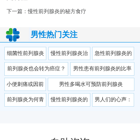
下一篇：
慢性前列腺炎的秘方食疗
男性热门关注
细菌性前列腺炎
慢性前列腺炎治
急性前列腺炎的
的治疗方法到底
疗要留意的问题
害处有哪些
前列腺炎也会转为癌症？
男性患有前列腺炎的比率
是什么
前列腺炎的四个祸根
是多少?
小便刺痛或因前
男性多喝水可预防前列腺炎
列腺炎 前列腺炎
前列腺炎为何青
慢性前列腺炎的
男人们的心声：
的常见的误区要
睐“三多男”
病因是什么？
前列腺炎为什么
当心
那么难治？