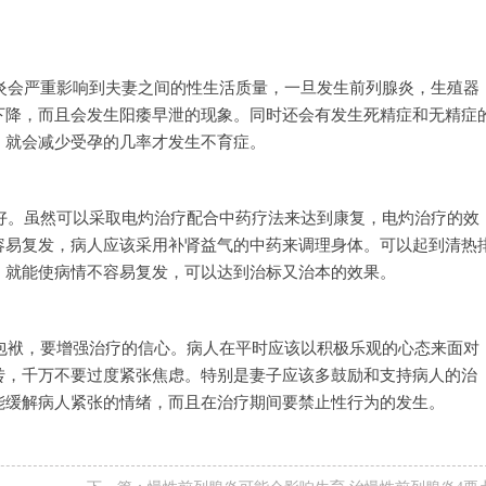
炎会严重影响到夫妻之间的性生活质量，一旦发生前列腺炎，生殖器
下降，而且会发生阳痿早泄的现象。同时还会有发生死精症和无精症
，就会减少受孕的几率才发生不育症。
好。虽然可以采取电灼治疗配合中药疗法来达到康复，电灼治疗的效
容易复发，病人应该采用补肾益气的中药来调理身体。可以起到清热
，就能使病情不容易复发，可以达到治标又治本的效果。
包袱，要增强治疗的信心。病人在平时应该以积极乐观的心态来面对
转，千万不要过度紧张焦虑。特别是妻子应该多鼓励和支持病人的治
能缓解病人紧张的情绪，而且在治疗期间要禁止性行为的发生。