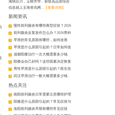
海纳百川，玉映芳华，获取高品质综合
信息就上玉海资讯网...
【查看详细】
新闻资讯
慢性前列腺炎有哪些典型症状？2026
1
的
年科学治疗与日常护理指南
前列腺炎反复发作怎么办？2026男科
2
医生详解日常调理与用药方案
早泄的常见原因有哪些，如何改善
3
早泄是什么原因引起的？日常如何改
4
善
成都阳痿治疗一次大概需要多少钱
5
排
阳痿会自己好吗？这些因素决定恢复
6
可能
男性早泄是什么原因引起的？医生告
7
诉你真相
武汉早泄治疗一般大概需要多少钱
8
热点关注
南阳前列腺炎日常需要注意哪些护理
1
阳痿是什么原因引起的？常见症状与
2
治疗方法解析
洛阳前列腺炎早期有哪些常见症状
3