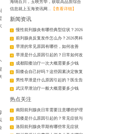
海纳百川，玉映芳华，获取高品质综合
信息就上玉海资讯网...
【查看详细】
叫
过
新闻资讯
大
慢性前列腺炎有哪些典型症状？2026
1
年科学治疗与日常护理指南
前列腺炎反复发作怎么办？2026男科
2
医生详解日常调理与用药方案
早泄的常见原因有哪些，如何改善
3
早泄是什么原因引起的？日常如何改
4
个
善
成都阳痿治疗一次大概需要多少钱
5
程
阳痿会自己好吗？这些因素决定恢复
6
来
可能
男性早泄是什么原因引起的？医生告
7
诉你真相
武汉早泄治疗一般大概需要多少钱
8
热点关注
南阳前列腺炎日常需要注意哪些护理
1
母
阳痿是什么原因引起的？常见症状与
2
以
治疗方法解析
洛阳前列腺炎早期有哪些常见症状
会
3