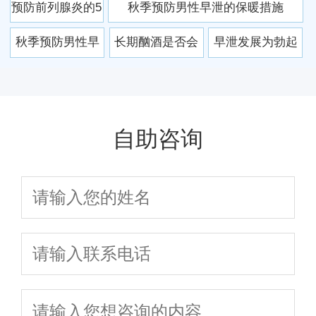
都难
确诊此疾病最为准确
预防前列腺炎的5
秋季预防男性早泄的保暖措施
什么
个要点 2个冬季
秋季预防男性早
长期酗酒是否会
早泄发展为勃起
食疗进补偏方
泄的保暖措施
直接损伤射精功
功能障碍的可能
能
性
自助咨询