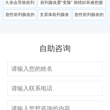
偏方帮助恢复
恶习要改掉
久坐会导致前列
前列腺炎爱“变脸” 病情好坏难把握
腺炎么?
急性前列腺炎的
支原体前列腺炎
急性前列腺炎的
注意事项有哪
症状 预防支原体
症状要认准 急性
些？
前列腺炎有什么
前列腺炎如何防
方法
复发
自助咨询