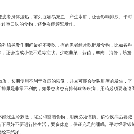
使患者身体湿热，前列腺容易充血，产生水肿，还会影响排尿。平时
吃过重口味的食物，避免炎症频繁发作。
前列腺炎发作期间最好不要吃，有的患者经常吃腥发食物，比如各种
降，还会造成小便不通等症状。少吃韭菜，蒜苗，羊肉，海虾，螃蟹
物质，长期使用不利于炎症的恢复，并且可能会导致肿瘤的发生，平
于排尿是非常不利的，如果患者患有抑郁症等疾病，用药必须要谨遵
不能吃生冷刺激，腥发和熏腊食物，用药必须谨慎。确诊疾病后要减
态下最好不要进行性生活，要多休息，保证充足的睡眠。平时经常锻
要经常憋尿。