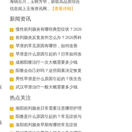
海纳百川，玉映芳华，获取高品质综合
信息就上玉海资讯网...
【查看详细】
新闻资讯
慢性前列腺炎有哪些典型症状？2026
1
年科学治疗与日常护理指南
前列腺炎反复发作怎么办？2026男科
2
医生详解日常调理与用药方案
早泄的常见原因有哪些，如何改善
3
早泄是什么原因引起的？日常如何改
4
善
成都阳痿治疗一次大概需要多少钱
5
阳痿会自己好吗？这些因素决定恢复
6
可能
男性早泄是什么原因引起的？医生告
7
医
诉你真相
武汉早泄治疗一般大概需要多少钱
8
热点关注
南阳前列腺炎日常需要注意哪些护理
1
阳痿是什么原因引起的？常见症状与
2
炼
治疗方法解析
洛阳前列腺炎早期有哪些常见症状
3