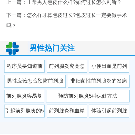
上一篇：
正常男人包皮什么样?如何过长怎么判断？
下一篇：
怎么样才算包皮过长?包皮过长一定要做手术
吗？
男性热门关注
程序员要知道前
前列腺炎究竟怎
小便出血是前列
列腺炎危害 避免
么感染的 前列腺
腺炎的症状吗？
男性应该怎么预防前列腺
非细菌性前列腺炎的发病
长时间久坐不动
炎的按摩疗法介
炎的发生 五预防要牢记
原因有哪些
前列腺炎容易复
预防前列腺炎5种保健方法
绍
发的原因有哪些
引起前列腺炎的5
前列腺炎和血精
体验引起前列腺
怎样防止复发
大原因 男人必须
的因果关系是什
癌小风波
知道
么