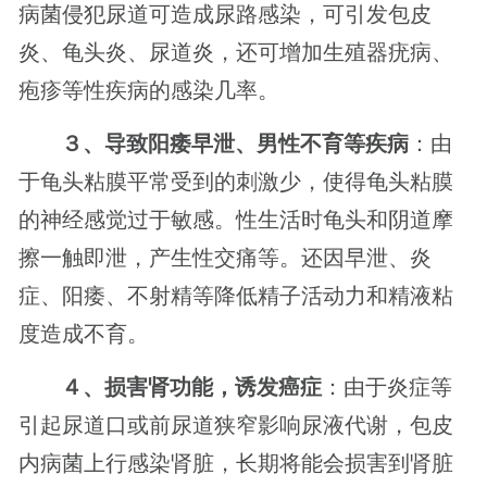
病菌侵犯尿道可造成尿路感染，可引发包皮
炎、龟头炎、尿道炎，还可增加生殖器疣病、
疱疹等性疾病的感染几率。
３、导致阳痿早泄、男性不育等疾病
：由
于龟头粘膜平常受到的刺激少，使得龟头粘膜
的神经感觉过于敏感。性生活时龟头和阴道摩
擦一触即泄，产生性交痛等。还因早泄、炎
症、阳痿、不射精等降低精子活动力和精液粘
度造成不育。
４、损害肾功能，诱发癌症
：由于炎症等
引起尿道口或前尿道狭窄影响尿液代谢，包皮
内病菌上行感染肾脏，长期将能会损害到肾脏