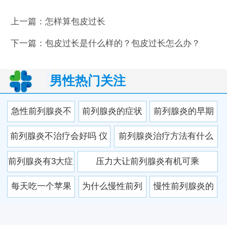
上一篇：
怎样算包皮过长
下一篇：
包皮过长是什么样的？包皮过长怎么办？
男性热门关注
急性前列腺炎不
前列腺炎的症状
前列腺炎的早期
宜吃什么
有哪些 他为“前列
症状及治疗原则
前列腺炎不治疗会好吗 仪
前列腺炎治疗方法有什么
腺炎”消得人憔悴
器设备和药物相结合才有
前列腺炎有3大症
压力大让前列腺炎有机可乘
效
状表现 要小心产
每天吃一个苹果
为什么慢性前列
慢性前列腺炎的
生三并发症
远离前列腺炎
腺炎患者相对人
三大危害你知道
数较多
吗