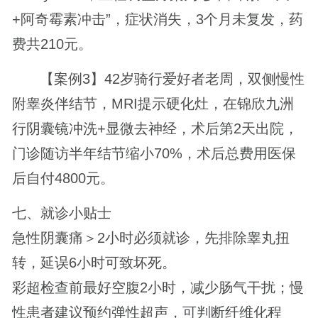
+阿奇霉素冲击”，症状消失，3个月未复发，药
费共210元。
【案例3】42岁骑行爱好者老周，双侧慢性
附睾炎伴结节，MRI提示硬化灶，在锦欣九洲
行阴囊镜冲洗+显微去神经，术后第2天出院，
门诊随访半年结节缩小70%，术后总费用医保
后自付4800元。
七、就诊小贴士
急性阴囊痛＞2小时必须就诊，先排除睾丸扭
转，延误6小时可致坏死。
彩超检查前最好空腹2小时，减少肠气干扰；慢
性患者建议预约弹性超声，可判断纤维化程