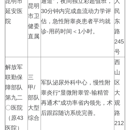
昆明市
通道”，夜间独立彩超值班，
人
昆明
延安医
30分钟内完成血流动力学评
民
市卫
院
估，急性附睾炎患者平均就
东
健委
诊-用药时间＜1小时。
路
直属
245
号
西
解放军
山
联勤保
三
军队泌尿外科中心，慢性附
区
障部队
甲/
睾炎行“显微附睾管-输精管
大
第九二
部队
再通术”成功率省内领先，术
观
〇医院
大型
后跟踪随访系统完善。
路
（原43
综合
212
医院）