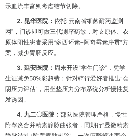
示血流丰富则考虑结节切除。
2. 昆华医院：
依托“云南省细菌耐药监测
网”，门诊即可做三代测序药敏，对支原体、衣
原体阳性患者采用“多西环素+阿奇霉素序贯”方
案，减少胃肠反应。
3. 延安医院：
周末开设“学生门诊”，凭学
生证减免50%彩超费；针对骑行爱好者推出“会
阴压力评估”，用坐垫压力分布系统分析慢性复
发诱因。
4. 九二〇医院：
部队医院管理严格，慢性
附睾炎合并精索静脉曲张者，同期行“显微精索
静脉结扎+附睾囊肿剥除”，一次麻醉解决两个