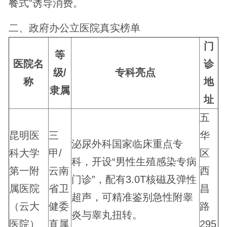
餐式”诱导消费。
二、政府办公立医院真实榜单
门
等
医院名
诊
级/
专科亮点
称
地
隶属
址
五
昆明医
三
华
泌尿外科国家临床重点专
科大学
甲/
区
科，开设“男性生殖感染专病
第一附
云南
西
门诊”，配有3.0T核磁及弹性
属医院
省卫
昌
超声，可精准鉴别急性附睾
（云大
健委
路
炎与睾丸扭转。
医院）
直属
295