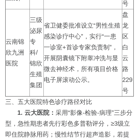
号
盘
三级
省卫健委批准设立“男性生殖
龙
泌尿
感染诊疗中心”，实行“一患
区
云南锦
专
一诊室+首诊专家负责制”，
白
欣九洲
科/
开展阴囊镜下附睾冲洗与显
云
医院
锦欣
微去神经术，所有项目价格
路
生殖
电子屏滚动公示。
229
集团
号
三、五大医院特色诊疗路径对比
1. 云大医院：
采用“影像-检验-病理”三步分
型，急性期患者先行彩色多普勒评分，≥3级立
即住院静脉用药；慢性结节行超声造影，若提