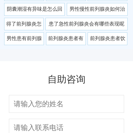
腺炎的处理办法
素“治不了”前列腺
么检查 常见检查
阴囊潮湿有异味是怎么回
男性慢性前列腺炎如何治
是什么
炎的
方法有四种
事 都怪前列腺炎惹的祸
疗效果好 慢性前列腺炎的
得了前列腺炎怎
患了急性前列腺炎会有哪些表现呢
治疗费用
么办 九招远离前
男性患有前列腺
前列腺炎患者有
前列腺炎患者饮
列腺炎
炎需要注意什么
哪些注意事项 前
食要注意什么？
呢
列腺炎会引发哪
些并发症
自助咨询