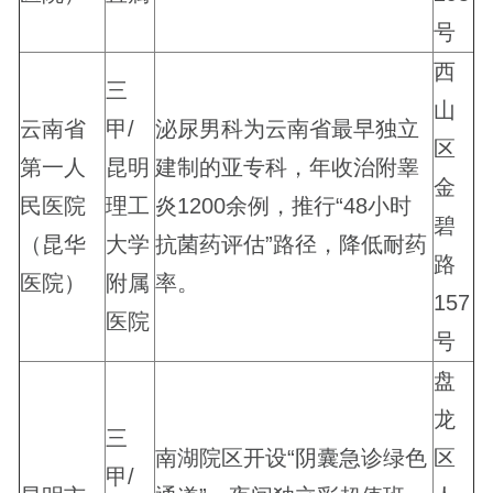
号
西
三
山
云南省
甲/
泌尿男科为云南省最早独立
区
第一人
昆明
建制的亚专科，年收治附睾
金
民医院
理工
炎1200余例，推行“48小时
碧
（昆华
大学
抗菌药评估”路径，降低耐药
路
医院）
附属
率。
157
医院
号
盘
龙
三
南湖院区开设“阴囊急诊绿色
区
甲/