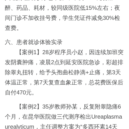
醉、药品、耗材，较同级医院低15%左右；夜
间门诊不加收挂号费，学生凭证件减免30%检
查费。
六、患者就诊体验实录
【案例1】28岁程序员小赵，因连续加班突
发阴囊肿痛，凌晨2点到延安医院急诊，彩超排
除睾丸扭转，给予头孢曲松静滴+止痛，第3天
体温正常，第7天复查血象正常，总花费医保后
自付470元。
【案例2】35岁教师孙某，反复附睾隐痛6
个月，在昆华医院做三代测序检出Ureaplasma
urealyticum，主任调整方案为“多西环素14天