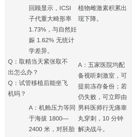
回顾显示，ICSI
植物雌激素积累出
子代重大畸形率
现下降。
1.73%，与自然妊
娠 1.62% 无统计
学差异。
Q：取精当天紧张取不
A：五家医院均配
出怎么办？
备视听刺激室，可
Q：试管移植后能坐飞
提前冻存备份；若
机吗？
仍失败，可立即由
A：机舱压力等同
男科医师行无痛睾
于海拔 1800—
丸穿刺，10 分钟
2400 米，对胚胎
解决战斗。