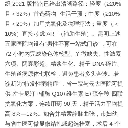
织 2021 版指南已给出清晰路径：轻度（≥20%
且＜32%）首选药物+生活干预；中度（≥10%
且＜20%）加用抗氧化及物理疗法；重度（＜
10%）直接考虑 ART（辅助生殖）。昆明上述
五家医院均设有“男性不育一站式门诊”，可在
72 小时内完成染色体核型、Y 微缺失、性激素
六项、阴囊彩超、精浆生化、精子 DNA 碎片、
生殖道病原体七联检，避免患者多头奔波。若
诊断为“特发性弱精症”，省一院与云大医院可提
供“左卡尼汀+辅酶 Q10+维生素 E+硫辛酸”四联
抗氧化方案，连续用药 90 天，精子活力平均提
高 8%—12%。如合并精索静脉曲张，市妇幼
与省中医可做显微结扎或超选栓塞，术后 4 个