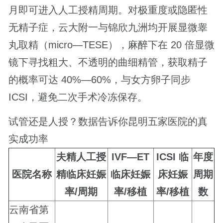
月即可进入人工授精周期。对极重度或隐匿性
无精子症，云大附一与锦欣九洲均开展显微睾
丸取精（micro—TESE），麻醉下在 20 倍显微
镜下寻找粗大、不透明的曲细精管，获取精子
的概率可达 40%—60%，与女方卵子同步
ICSI，避免二次手术冷冻保存。
试管还是人授？数据告诉你昆明五家医院的真
实成功率
夫精人工授
IVF—ET
ICSI 临
年度
医院名称
精临床妊娠
临床妊娠
床妊娠
周期
率/周期
率/移植
率/移植
数
云南省第