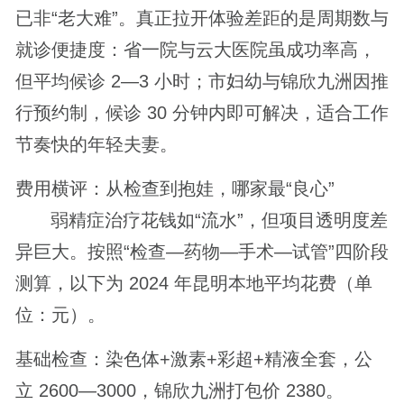
已非“老大难”。真正拉开体验差距的是周期数与
就诊便捷度：省一院与云大医院虽成功率高，
但平均候诊 2—3 小时；市妇幼与锦欣九洲因推
行预约制，候诊 30 分钟内即可解决，适合工作
节奏快的年轻夫妻。
费用横评：从检查到抱娃，哪家最“良心”
弱精症治疗花钱如“流水”，但项目透明度差
异巨大。按照“检查—药物—手术—试管”四阶段
测算，以下为 2024 年昆明本地平均花费（单
位：元）。
基础检查：染色体+激素+彩超+精液全套，公
立 2600—3000，锦欣九洲打包价 2380。