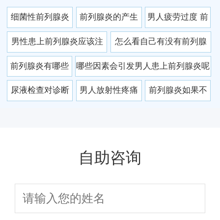
细菌性前列腺炎
前列腺炎的产生
男人疲劳过度 前
的食疗策略
原因是什么?
列腺炎悄悄找上
男性患上前列腺炎应该注
怎么看自己有没有前列腺
你
意什么呢
炎
前列腺炎有哪些
哪些因素会引发男人患上前列腺炎呢
感染途径 学会按
尿液检查对诊断
男人放射性疼痛
前列腺炎如果不
摩预防前列腺炎
前列腺炎有重要
当心前列腺炎 冬
治疗会有哪些危
意义
季如何预防？
害
自助咨询