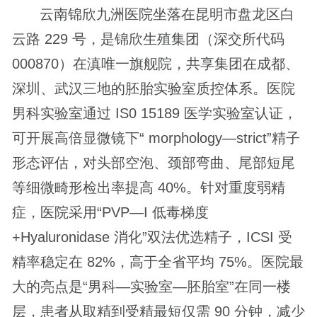
云南锦欣九洲医院坐落在昆明市盘龙区白
云路 229 号，是锦欣生殖集团（深交所代码
000870）在滇唯一旗舰院，共享集团在成都、
深圳、武汉三地的胚胎实验室质控体系。医院
男科实验室通过 IS0 15189 医学实验室认证，
可开展高倍显微镜下“ morphology—strict”精子
形态评估，对头部空泡、颈部弯曲、尾部短尾
等细微畸形检出率提高 40%。针对重度弱精
症，医院采用“PVP—I 低毒梯度
+Hyaluronidase 消化”双法优选精子，ICSI 受
精率稳定在 82%，高于全省平均 75%。医院最
大的亮点是“男科—实验室—胚胎室”在同一楼
层，患者从取精到受精最短仅需 90 分钟，减少