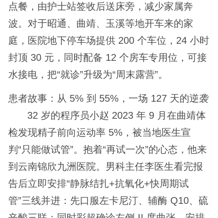
点餐，由护士站签收后送床旁，减少家属奔
波。对于昭通、曲靖、玉溪等地开车来的家
庭，医院地下停车场提供 200 个车位，24 小时
封顶 30 元，同时配备 12 个房车专用位，可接
水接电，把“就诊”升级为“周末露营”。
患者故事：从 5% 到 55%，一场 127 天的逆袭
32 岁的程序员小赵 2023 年 9 月在曲靖体
检发现精子前向运动率 5%，被当地医生宣
判“只能做试管”。抱着“再试一次”的心态，他来
到云南锦欣九洲医院。男科主任李医生看完报
告后立即安排“静脉结扎+抗氧化+快周期试
管”三线并进：先口服左卡尼汀、辅酶 Q10、硫
辛酸三联；同时彩超确诊左侧 II 度曲张，安排