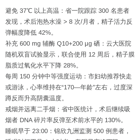
避免 37℃ 以上高温：省一院跟踪 300 名患者
发现，术后泡热水澡 > 8 次/月者，精子活力反
弹幅度降低 42%。
补充 600 mg 辅酶 Q10+200 μg 硒：云大医院
随机双盲试验显示，联合使用 12 周后，精子膜
脂质过氧化水平下降 28%。
每周 150 分钟中等强度运动：市妇幼推荐快走
或游泳，心率维持在“170—年龄”左右，过度深
蹲反而升高阴囊温度。
戒烟并远离二手烟：省中医统计，术后继续吸
烟者 DNA 碎片率反弹至术前水平的 130%。
睡眠早于 23:00：锦欣九洲监测 500 例患者，