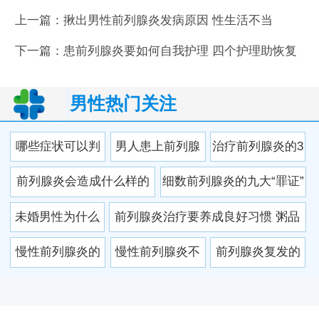
上一篇：
揪出男性前列腺炎发病原因 性生活不当
下一篇：
患前列腺炎要如何自我护理 四个护理助恢复
男性热门关注
哪些症状可以判
男人患上前列腺
治疗前列腺炎的3
断患前列腺炎疾
炎的几大原因
大方法 你都知道
前列腺炎会造成什么样的
细数前列腺炎的九大“罪证”
病
吗
危害？
未婚男性为什么
前列腺炎治疗要养成良好习惯 粥品
容易得前列腺炎
可防前列腺炎
慢性前列腺炎的
慢性前列腺炎不
前列腺炎复发的
影响有什么 男性
愈的原因
原因是什么 揪出
应该如何避免
复发的诱因