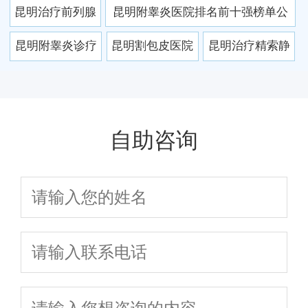
正规专科资质_专家亲诊_
2025年昆明专业男科医院
昆明治疗前列腺
昆明附睾炎医院排名前十强榜单公
指南
透明规范收费
口碑排名与就诊指南
炎哪家好_昆明正
布，昆明男性患者口碑推荐这家！
昆明附睾炎诊疗
昆明割包皮医院
昆明治疗精索静
规男科医院排名
哪家强？2025口
排名前三，这几
脉曲张医院哪家
推荐
碑医院排名公开
家专业又放心！
好？2025权威排
名及患者真实评
自助咨询
价